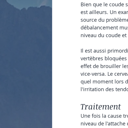
Bien que le coude so
est ailleurs. Un ex
source du problème,
débalancement musc
niveau du coude et
Il est aussi primor
vertèbres bloquées
effet de brouiller 
vice-versa. Le cerv
quel moment lors d
l'irritation des te
Traitement
Une fois la cause t
niveau de l'attache