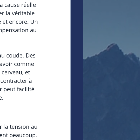
la cause réelle 
 la véritable 
 et encore. Un 
mpensation au 
 au coude. Des 
 avoir comme 
 cerveau, et 
contracter à 
eut facilité 
e.
r la tension au 
dent beaucoup. 