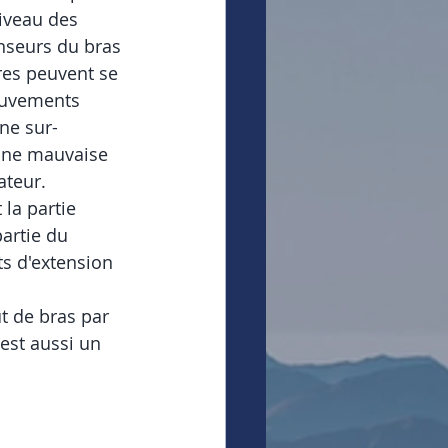
iveau des 
nseurs du bras 
res peuvent se 
ouvements 
une sur-
'une mauvaise 
ateur. 
 la partie 
partie du 
s d'extension 
 
 de bras par 
st aussi un 