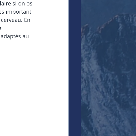
aire si on os 
ès important 
cerveau. En 
e 
 adaptés au 