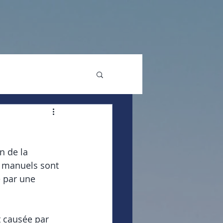
n de la 
us manuels sont 
e par une 
t causée par 