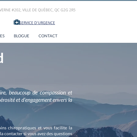
VERNE #202, VILLE DE QUÉBEC, QC G2G 2R5
3030
SERVICE D'URGENCE
ES
BLOGUE
CONTACT
d
ire, beaucoup de compassion et
énérosité et d’engagement envers la
s chiropratiques et vous facilite la
 la contacter si vous avez des questions